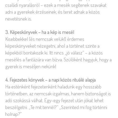
családi nyaralásról – ezek a mesék segítenek szavakat
adni a gyerekek érzéseinek, és teret adnak a közös
nevetésnek is.
3. Képeskönyvek – ha a kép is mesél
Kisebbekkel (és nemcsak velük!) érdemes
képeskönyveket nézegetni, ahol a történet szinte a
képekből bontakozik ki. Itt nincs „jó válasz” – a közös
mesélés a fantáziára van bízva. Szülőként hagyjuk, hogy a
gyerek is meséljen nekünk!
4. Fejezetes könyvek – a napi közös rituálé alapja
Ha esténként fejezetenként haladunk egy hosszabb
történetben, az nemcsak izgalmas, hanem biztonságot is
adó szokássá válhat. Egy-egy fejezet után jókat lehet
beszélgetni: „Te mit tennél?” „Szerinted mi fog történni
holnap?”