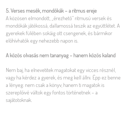
5. Verses mesék, mondókák – a ritmus ereje
A közösen elmondott, „érezhető” ritmusú versek és
mondókák játékossá, dallamossá teszik az együttlétet. A
gyerekek fülében sokáig ott csengenek, és bármikor
előhívhatók egy nehezebb napon is.
A közös olvasás nem tananyag – hanem közös kaland
Nem baj, ha elnevetitek magatokat egy vicces résznél,
vagy ha kérdez a gyerek, és meg kell állni. Épp ez benne
a lényeg: nem csak a könyv, hanem ti magatok is
szereplőivé váltok egy fontos történetnek – a
sajátotoknak.