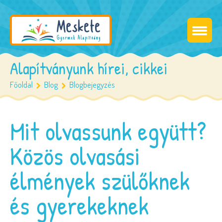
Alapítványunk hírei, cikkei
Főoldal
Blog
Blogbejegyzés
Mit olvassunk együtt?
Közös olvasási
élmények szülőknek
és gyerekeknek