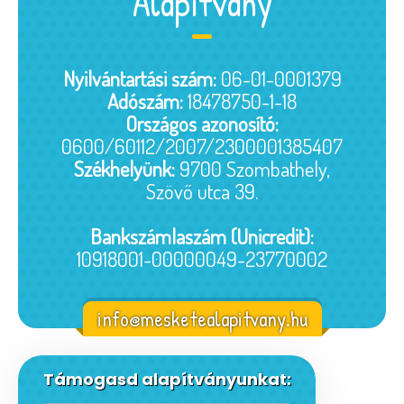
Alapítvány
Nyilvántartási szám:
06-01-0001379
Adószám:
18478750-1-18
Országos azonosító:
0600/60112/2007/2300001385407
Székhelyünk:
9700 Szombathely,
Szövő utca 39.
Bankszámlaszám (Unicredit):
10918001-00000049-23770002
info@mesketealapitvany.hu
Támogasd alapítványunkat: