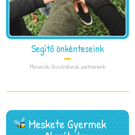
Segítő önkénteseink
Meseírók, illusztrátorok, partnereink
Meskete Gyermek