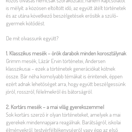
közös olvasás nemcsak szórakoztató, hanem kapcsolatot
is mélyít: a közösen eltöltött idő, az együtt átélt történetek
és az utána következő beszélgetések erősítik a szülő-
gyermek kötődést.
De mit olvassunk együtt?
1. Klasszikus mesék – örök darabok minden korosztálynak
Grimm mesék, Lázár Ervin történetei, Andersen
klasszikusai – ezek a történetek generációkat kötnek
össze. Bár néha komolyabb témákat is érintenek, éppen
ezért adnak lehetőséget arra, hogy együtt beszélgessünk
jóról, rosszról, félelmekről és bátorságról.
2. Kortárs mesék – a mai világ gyerekszemmel
Sok kortárs szerző ír olyan történeteket, amelyek a mai
gyerekek mindennapjaira reagálnak. Barátságról, iskolai
élményekről, testvérféltékenységről vagy épp az első